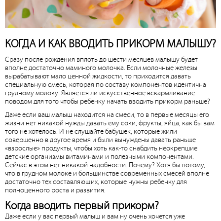
КОГДА И КАК ВВОДИТЬ ПРИКОРМ МАЛЫШУ?
Сразу после рождения вплоть до шести месяцев малышу будет
вполне достаточно маминого молочка. Если молочные железы
вырабатывают мало ценной жидкости, то приходится давать
специальную смесь, которая по составу компонентов идентична
грудному молоку. Является ли искусственное вскармливание
поводом для того чтобы ребенку начать вводить прикорм раньше?
Даже если ваш малыш находится на смеси, то в первые месяцы его
жизни нет никакой нужды давать ему соки, фрукты, яйца, как бы вам
того не хотелось. И не слушайте бабушек, которые жили
совершенно в другое время и были вынуждены давать раньше
«взрослые» продукты, чтобы хоть как-то снабдить неокрепшие
детские организмы витаминами и полезными компонентами.
Сейчас в этом нет никакой надобности. Почему? Хотя бы потому,
что в грудном молоке и большинстве современных смесей вполне
достаточно тех составляющих, которые нужны ребенку для
полноценного роста и развития.
Когда вводить первый прикорм?
Даже если у вас первый малыш и вам ну очень хочется уже