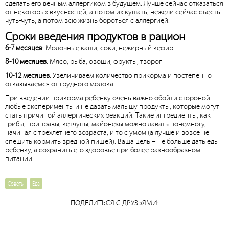
сделать его вечным аллергиком в будущем. Лучше сейчас отказаться
от некоторых вкусностей, а потом их кушать, нежели сейчас съесть
чуть-чуть, а потом всю жизнь бороться с аллергией.
Сроки введения продуктов в рацион
6-7 месяцев
: Молочные каши, соки, нежирный кефир
8-10 месяцев
: Мясо, рыба, овощи, фрукты, творог
10-12 месяцев
: Увеличиваем количество прикорма и постепенно
отказываемся от грудного молока
При введении прикорма ребенку очень важно обойти стороной
любые эксперименты и не давать малышу продукты, которые могут
стать причиной аллергических реакций. Такие ингредиенты, как
грибы, приправы, кетчупы, майонезы можно давать понемногу,
начиная с трехлетнего возраста, и то с умом (а лучше и вовсе не
спешить кормить вредной пищей). Ваша цель – не больше дать еды
ребенку, а сохранить его здоровье при более разнообразном
питании!
Советы
Еда
ПОДЕЛИТЬСЯ С ДРУЗЬЯМИ: