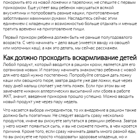
покормить его из новой ложечки и тарелочки, не спешите с первым
прикормом. Еще успеет ваш ребенок накушаться всякой
вкуснятины и попробовать разные кашки, приготовленные
заботливыми мамиными руками. Насладитесь сейчас этим
единением с младенцем и возможностью больше отдыхать и меньше
тратить времени на приготовление пищи.
Первый прикорм ребенка должен быть не раньше полугодовалого
возраста. С чего начинать – дело ваше (имеется ввиду из овощей
или молочных каш), а как это делать, мы сейчас расскажем.
Как должно проходить вскармливание детей
Любой продукт, который вводится в рацион крохи, является для его
организма новым. И поэтому начинать знакомство ребенка с новой
для него едой нужно постепенно. Попробуйте сегодня дать ложку
каши или овощного пюре, завтра дадите уже две ложки, еще через
пару дней малыш слопает уже пять ложек. Если при этом вы не
замечаете никаких аллергических высыпаний или сбоев в работе
ЖКТ, значит, введение прикорма прошло успешно. Можно вводить
новый продукт уже через пару недель.
Что касается выбора ингредиентов, то их внедрение в рацион также
должно быть поэтапным. Не следует вводить сразу несколько
продуктов, иначе вы рискуете запутаться в реакции ребенка. Завтра
у него может появиться сыпь, и вы не сможете понять, в чем кроется
причина. Кроме того, если сразу начинать давать много разной еды,
то вы рискуете не просто «подорвать» здоровье младенца, но и