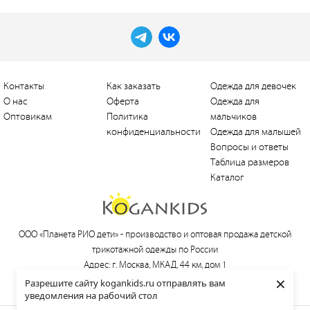
Контакты
Как заказать
Одежда для девочек
О нас
Оферта
Одежда для
Оптовикам
Политика
мальчиков
конфиденциальности
Одежда для малышей
Вопросы и ответы
Таблица размеров
Каталог
ООО «Планета РИО дети» -
производство и оптовая продажа детской
трикотажной одежды по России
Адрес: г. Москва, МКАД, 44 км, дом 1
×
Тел.:
+7 (495) 660-21-30
, e-mail:
love@kogankids.ru
Разрешите сайту kogankids.ru отправлять вам
уведомления на рабочий стол