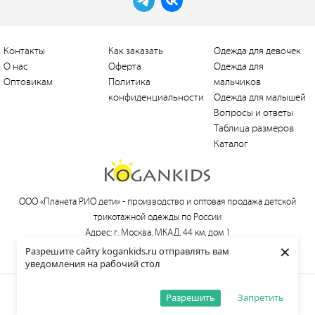
Контакты
Как заказать
Одежда для девочек
О нас
Оферта
Одежда для
Оптовикам
Политика
мальчиков
конфиденциальности
Одежда для малышей
Вопросы и ответы
Таблица размеров
Каталог
ООО «Планета РИО дети» -
производство и оптовая продажа детской
трикотажной одежды по России
Адрес: г. Москва, МКАД, 44 км, дом 1
×
Тел.:
+7 (495) 660-21-30
, e-mail:
love@kogankids.ru
Разрешите сайту kogankids.ru отправлять вам
уведомления на рабочий стол
© 2013—2026 KOGANKIDS
Разрешить
Запретить