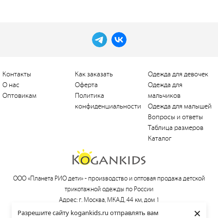
Контакты
Как заказать
Одежда для девочек
О нас
Оферта
Одежда для
Оптовикам
Политика
мальчиков
конфиденциальности
Одежда для малышей
Вопросы и ответы
Таблица размеров
Каталог
ООО «Планета РИО дети» -
производство и оптовая продажа детской
трикотажной одежды по России
Адрес: г. Москва, МКАД, 44 км, дом 1
×
Тел.:
+7 (495) 660-21-30
, e-mail:
love@kogankids.ru
Разрешите сайту kogankids.ru отправлять вам