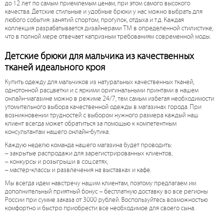
до 12 лет по самым приемлемым ценам, при этом самого высокого
качества. Детские стильные и удобные брюки у нас можно выбрать для
любого события: занятий спортом, прогулок, отдыха и т.д. Каждая
коллекция разрабатывается дизайнерами ТМ в определенной стилистике,
что в полной мере отвечает капризным требованиям современной моды.
Детские брюки для мальчика из качественных
тканей идеального кроя
Купить одежду для мальчиков из натуральных качественных тканей,
однотонной расцветки и с яркими оригинальными принтами в нашем
онлайн-магазине можно в режиме 24/7, тем самым избегая необходимости
утомительного выбора качественной одежды в магазинах города. При
возникновении трудностей с выбором нужного размера каждый наш
клиент всегда может обратиться за помощью к компетентным
консультантам нашего онлайн-бутика.
Каждую неделю команда нашего магазина будет проводить:
– закрытые распродажи для зарегистрированных клиентов,
– конкурсы и розыгрыши в соц.сетях,
– мастер-классы и развлечения на выставках и кафе.
Мы всегда идем навстречу нашим клиентам, поэтому предлагаем им
дополнительный приятный бонус – бесплатную доставку во все регионы
России при сумме заказа от 3000 рублей. Воспользуйтесь возможностью
комфортно и быстро приобрести все необходимое для своего сына.