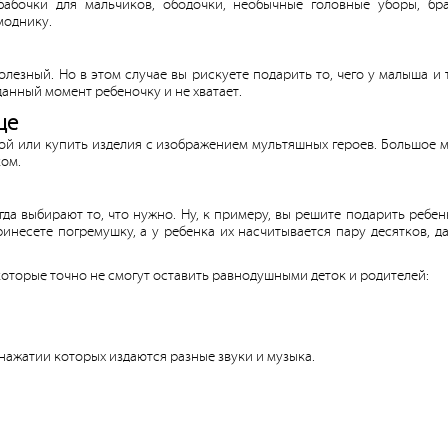
 бабочки для мальчиков, ободочки, необычные головные уборы, бра
моднику.
олезный. Но в этом случае вы рискуете подарить то, чего у малыша и т
анный момент ребеночку и не хватает.
це
ой или купить изделия с изображением мультяшных героев. Большое 
ком.
сегда выбирают то, что нужно. Ну, к примеру, вы решите подарить ребе
ринесете погремушку, а у ребенка их насчитывается пару десятков, д
 которые точно не смогут оставить равнодушными деток и родителей:
и нажатии которых издаются разные звуки и музыка.