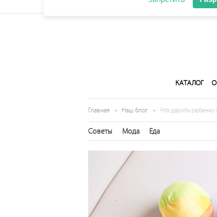
Оптовая продажа детской одежды
Разрешите сайту kogankids.ru
отправлять вам уведомления на
рабочий стол
Запретить
Раз
КАТАЛОГ
О
Главная
Наш блог
Что дарить ребенку 
Советы
Мода
Еда