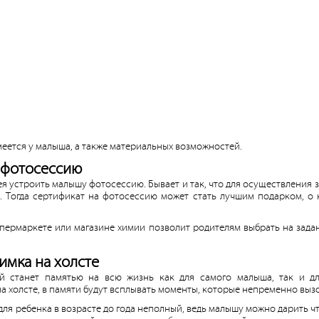
имеется у малыша, а также материальных возможностей.
 фотосессию
ея устроить малышу фотосессию. Бывает и так, что для осуществления з
. Тогда сертификат на фотосессию может стать лучшим подарком, о 
упермаркете или магазине химии позволит родителям выбрать на зад
имка на холсте
 станет памятью на всю жизнь как для самого малыша, так и дл
 холсте, в памяти будут всплывать моменты, которые непременно выз
я ребенка в возрасте до года неполный, ведь малышу можно дарить что