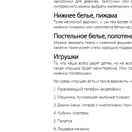
Заколочки для девочек, галстучки или
интересного можно выбрать маленькому 
Нижнее белье, пижама
Тоже неплохой вариант, и уж тем более п
именно пижамки или комплекта белья на д
Постельное белье, полотен
Можно заказать ткань с именной вышивк
халатик тоже может стать хорошим подар
Игрушки
То, что чаще всего дарят детям, но не в
такая игрушка будет неинтересна. Или п
именно погремушки.
Но среди игрушек есть и такие варианты,
1. Развивающий телефон (видеофон).
2. Машинка, пускающая мыльные пузыри.
3. Домик (часы, гитара) с кнопочками, пр
4. Кубики, сортеры.
5. Палатка.
6. Лошадка-качалка.