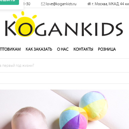
×
+7 (495) 660-21-30
love@kogankids.ru
г. Москва, МКАД, 44 км
решить
ПТОВИКАМ
КАК ЗАКАЗАТЬ
О НАС
КОНТАКТЫ
РОЗНИЦА
в первый год жизни?