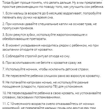
Тогда будет проще понять, что делать дальше. Ну а мы предлагаем
простые рекомендации по поводу того, как улучшить сон ребенка.
1. Если малыш (в возрасте до 6 месяцев) вздрагивает, попробуйте
пеленать ему ручки на время сна.
2. При коликах давайте специальные капли на основе трав, не
пропуская приемов.
3. Если режутся зубки, используйте жаропонижающие и
обезболивающие препараты.
4. В момент укладывания находитесь рядом с ребенком, но при
засыпании отходите от кроватки.
5. Соблюдайте строгий ритуал отхода ко сну.
6. При всхлипываниях не бегите к кроватке сразу же.
7. Используйте ночник, чтобы исключить детские страхи.
8. Не переселяйте ребенка слишком рано во взрослую кроватку.
9. Не потакайте капризам ночью, не используйте разные
поощрения (сладости, просмотр ТВ) для успокоения.
10. Не перекладывайте ребенка в свою кровать, но успокаивайте
словами, ласковыми поглаживаниями.
11. С 10-месячного возраста смело отказывайтесь от ночных
кормлений, не предлагайте малышу грудь или другую еду при