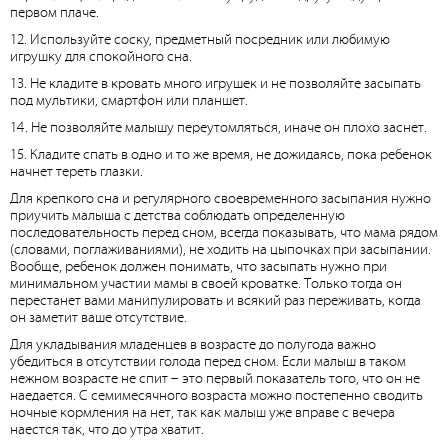
первом плаче.
12. Используйте соску, предметный посредник или любимую
игрушку для спокойного сна.
13. Не кладите в кровать много игрушек и не позволяйте засыпать
под мультики, смартфон или планшет.
14. Не позволяйте малышу переутомляться, иначе он плохо заснет.
15. Кладите спать в одно и то же время, не дожидаясь, пока ребенок
начнет тереть глазки.
Для крепкого сна и регулярного своевременного засыпания нужно
приучить малыша с детства соблюдать определенную
последовательность перед сном, всегда показывать, что мама рядом
(словами, поглаживаниями), не ходить на цыпочках при засыпании.
Вообще, ребенок должен понимать, что засыпать нужно при
минимальном участии мамы в своей кроватке. Только тогда он
перестанет вами манипулировать и всякий раз переживать, когда
он заметит ваше отсутствие.
Для укладывания младенцев в возрасте до полугода важно
убедиться в отсутствии голода перед сном. Если малыш в таком
нежном возрасте не спит – это первый показатель того, что он не
наедается. С семимесячного возраста можно постепенно сводить
ночные кормления на нет, так как малыш уже вправе с вечера
наестся так, что до утра хватит.