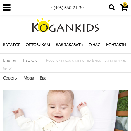
0
+7 (495) 660-21-30
КАТАЛОГ
ОПТОВИКАМ
КАК ЗАКАЗАТЬ
О НАС
КОНТАКТЫ
Главная
Наш блог
Ребенок плохо спит ночью. В чем причина и как
быть?
Советы
Мода
Еда