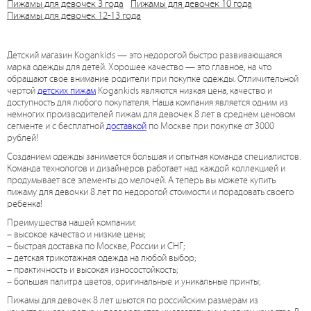
Пижамы для девочек 3 года
Пижамы для девочек 10 года
Пижамы для девочек 12-13 года
Детский магазин Kogankids — это недорогой быстро развивающаяся
марка одежды для детей. Хорошее качество — это главное, на что
обращают свое внимание родители при покупке одежды. Отличительной
чертой
детских пижам
Kogankids являются низкая цена, качество и
доступность для любого покупателя. Наша компания является одним из
немногих производителей пижам для девочек 8 лет в среднем ценовом
сегменте и с бесплатной
доставкой
по Москве при покупке от 3000
рублей!
Созданием одежды занимается большая и опытная команда специалистов.
Команда технологов и дизайнеров работает над каждой коллекцией и
продумывает все элементы до мелочей. А теперь вы можете купить
пижаму для девочки 8 лет по недорогой стоимости и порадовать своего
ребенка!
Преимущества нашей компании:
– высокое качество и низкие цены;
– быстрая доставка по Москве, России и СНГ;
– детская трикотажная одежда на любой выбор;
– практичность и высокая износостойкость;
– большая палитра цветов, оригинальные и уникальные принты;
Пижамы для девочек 8 лет шьются по российским размерам из