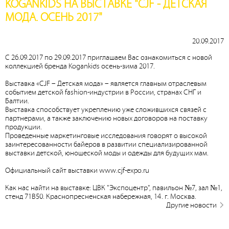
KOGANKIDS НА ВЫСТАВКЕ "CJF - ДЕТСКАЯ
МОДА. ОСЕНЬ 2017"
20.09.2017
С 26.09.2017 по 29.09.2017 приглашаем Вас ознакомиться с новой
коллекцией бренда Kogankids осень-зима 2017.
Выставка «CJF – Детская мода» – является главным отраслевым
событием детской fashion-индустрии в России, странах СНГ и
Балтии.
Выставка способствует укреплению уже сложившихся связей с
партнерами, а также заключению новых договоров на поставку
продукции.
Проведенные маркетинговые исследования говорят о высокой
заинтересованности байеров в развитии специализированной
выставки детской, юношеской моды и одежды для будущих мам.
Официальный сайт выставки www.cjf-expo.ru
Как нас найти на выставке: ЦВК "Экспоцентр", павильон №7, зал №1,
стенд 71В50. Краснопресненская набережная, 14. г. Москва.
Другие новости