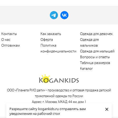
Контакты
Как заказать
Одежда для девочек
О нас
Оферта
Одежда для
Оптовикам
Политика
мальчиков
конфиденциальности
Одежда для малышей
Вопросы и ответы
Таблица размеров
Каталог
ООО «Планета РИО дети» -
производство и оптовая продажа детской
трикотажной одежды по России
Адрес: г. Москва, МКАД, 44 км, дом 1
×
Тел.:
+7 (495) 660-21-30
, e-mail:
love@kogankids.ru
Разрешите сайту kogankids.ru отправлять вам
уведомления на рабочий стол