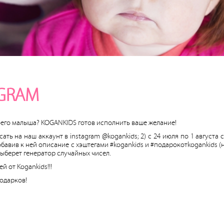
AGRAM
оего малыша? KOGANKIDS готов исполнить ваше желание!
сать на наш аккаунт в instagram @kogankids; 2) с 24 июля по 1 августа
обавив к ней описание с хэштегами #kogankids и #подарокотkogankids (
выберет генератор случайных чисел.
й от Kogankids!!!
одарков!