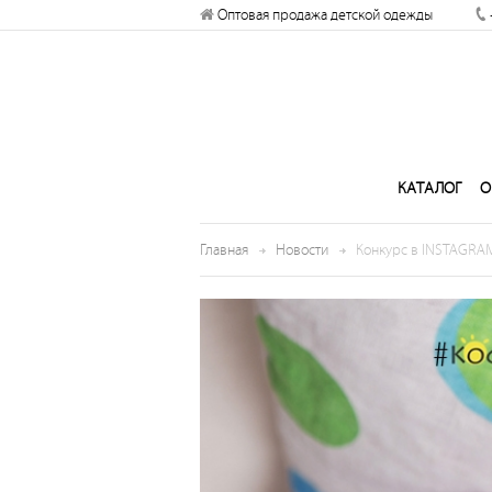
Оптовая продажа детской одежды
Разрешите сайту kogankids.ru
отправлять вам уведомления на
рабочий стол
Запретить
Раз
КАТАЛОГ
О
Главная
Новости
Конкурс в INSTAGRA