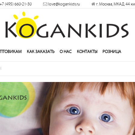
×
+7 (495) 660-21-30
love@kogankids.ru
г. Москва, МКАД, 44 км
решить
ПТОВИКАМ
КАК ЗАКАЗАТЬ
О НАС
КОНТАКТЫ
РОЗНИЦА
M