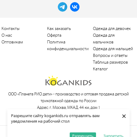
Контакты
Как заказать
Одежда для девочек
О нас
Оферта
Одежда для
Оптовикам
Политика
мальчиков
конфиденциальности
Одежда для малышей
Вопросы и ответы
Таблица размеров
Каталог
ООО «Планета РИО дети» -
производство и оптовая продажа детской
трикотажной одежды по России
Адрес: г. Москва, МКАД, 44 км, дом 1
×
Тел.:
+7 (495) 660-21-30
, e-mail:
love@kogankids.ru
Разрешите сайту kogankids.ru отправлять вам
уведомления на рабочий стол
© 2013—2026 KOGANKIDS
Разрешить
Запретить