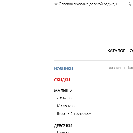
Разрешите сайту kogankids.ru
Оптовая продажа детской одежды
отправлять вам уведомления на
рабочий стол
Запретить
Раз
КАТАЛОГ
О
Главная
Ка
НОВИНКИ
СКИДКИ
МАЛЫШИ
Девочки
Мальчики
Вязаный трикотаж
ДЕВОЧКИ
Платья