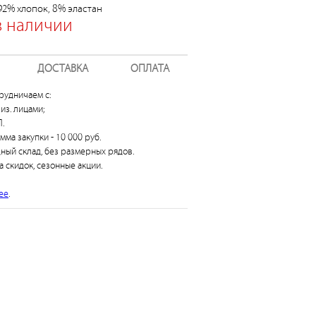
92% хлопок, 8% эластан
в наличии
ДОСТАВКА
ОПЛАТА
рудничаем с:
из. лицами;
.
умма закупки - 10 000 руб.
дный склад, без размерных рядов.
а скидок, сезонные акции.
ее
.