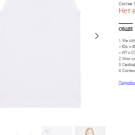
Состав: 
Нет 
ОБЩЕЕ
1. Мы сот
– Юр. и Ф
– ИП и СП
2. Мин. с
3. Свобо
4. Систем
Подробн