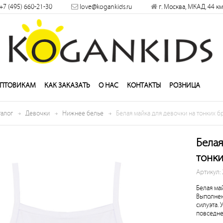
×
+7 (495) 660-21-30
love@kogankids.ru
г. Москва, МКАД, 44 км
решить
ПТОВИКАМ
КАК ЗАКАЗАТЬ
О НАС
КОНТАКТЫ
РОЗНИЦА
талог
Девочки
Нижнее белье
Белая майка для девочки на тонких б
Белая
тонки
Артикул:
Белая май
Выполнен
силуэта. 
повседне