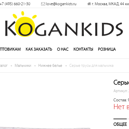
+7 (495) 660-21-30
love@kogankids.ru
г. Москва, МКАД, 44 км
решить
ПТОВИКАМ
КАК ЗАКАЗАТЬ
О НАС
КОНТАКТЫ
РОЗНИЦА
талог
Мальчики
Нижнее белье
Серые трусы для мальчика
Серые
Артикул:
Состав: 
Нет 
ОБЩЕЕ