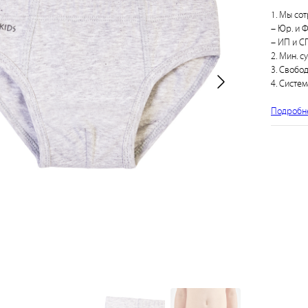
1. Мы сот
– Юр. и Ф
– ИП и СП
2. Мин. с
3. Свобо
4. Систем
Подробн