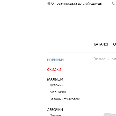
Разрешите сайту kogankids.ru
Оптовая продажа детской одежды
отправлять вам уведомления на
рабочий стол
Запретить
Раз
КАТАЛОГ
О
Главная
Ка
НОВИНКИ
СКИДКИ
МАЛЫШИ
Девочки
Мальчики
Вязаный трикотаж
ДЕВОЧКИ
Платья