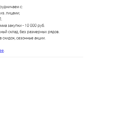
рудничаем с:
из. лицами;
.
умма закупки - 10 000 руб.
дный склад, без размерных рядов.
а скидок, сезонные акции.
ее
.