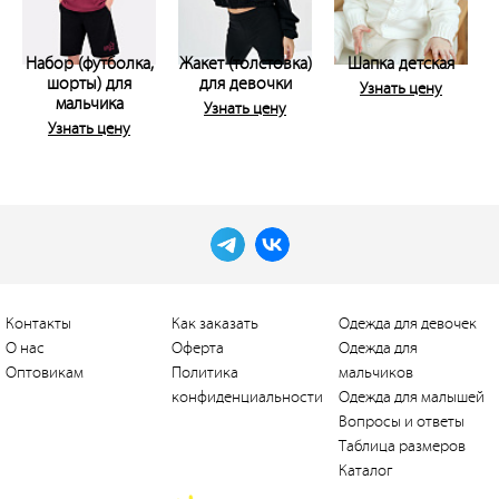
Набор (футболка,
Жакет (толстовка)
Шапка детская
К
шорты) для
для девочки
Узнать цену
мальчика
(
Узнать цену
Узнать цену
Контакты
Как заказать
Одежда для девочек
О нас
Оферта
Одежда для
Оптовикам
Политика
мальчиков
конфиденциальности
Одежда для малышей
Вопросы и ответы
Таблица размеров
Каталог