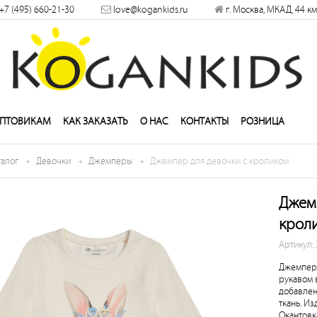
×
+7 (495) 660-21-30
love@kogankids.ru
г. Москва, МКАД, 44 км
решить
ПТОВИКАМ
КАК ЗАКАЗАТЬ
О НАС
КОНТАКТЫ
РОЗНИЦА
талог
Девочки
Джемперы
Джемпер для девочки с кроликом
Джемп
крол
Артикул:
Джемпер 
рукавом 
добавлен
ткань. И
Окантовк