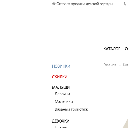
Разрешите сайту kogankids.ru
Оптовая продажа детской одежды
отправлять вам уведомления на
рабочий стол
Запретить
Раз
КАТАЛОГ
О
Главная
Ка
НОВИНКИ
СКИДКИ
МАЛЫШИ
Девочки
Мальчики
Вязаный трикотаж
ДЕВОЧКИ
Платья