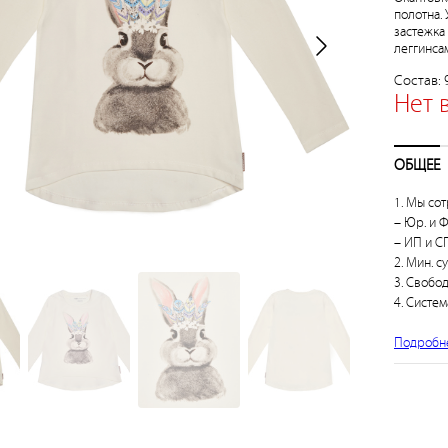
полотна.
застежка
леггинса
Состав: 
Нет 
ОБЩЕЕ
1. Мы сот
– Юр. и Ф
– ИП и СП
2. Мин. с
3. Свобо
4. Систем
Подробн