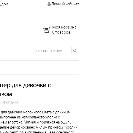
, дом 1
Личный кабинет
Моя корзина
0 товаров
ер для девочки с
иком
 291-315-16
для девочки молочного цвета с длинным
выполнен из натурального хлопка с
ием эластана. Мягкая и приятная на ощупь
зделие декорировано милым принтом "Кролик".
а и фурнитура выполнены в цвет основного