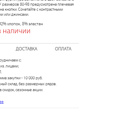
 У размеров 80-98 предусмотрена плечевая
 на кнопки. Сочетайте с контрастными
ми или джинсами.
92% хлопок, 8% эластан
в наличии
ДОСТАВКА
ОПЛАТА
рудничаем с:
из. лицами;
.
умма закупки - 10 000 руб.
дный склад, без размерных рядов.
а скидок, сезонные акции.
ее
.