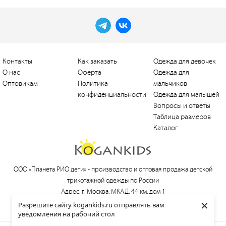
Контакты
Как заказать
Одежда для девочек
О нас
Оферта
Одежда для
Оптовикам
Политика
мальчиков
конфиденциальности
Одежда для малышей
Вопросы и ответы
Таблица размеров
Каталог
ООО «Планета РИО дети» -
производство и оптовая продажа детской
трикотажной одежды по России
Адрес: г. Москва, МКАД, 44 км, дом 1
×
Тел.:
+7 (495) 660-21-30
, e-mail:
love@kogankids.ru
Разрешите сайту kogankids.ru отправлять вам
уведомления на рабочий стол