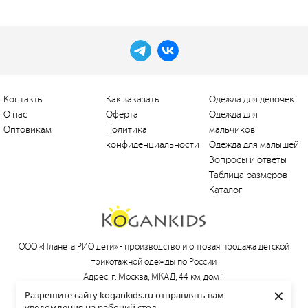
Контакты
Как заказать
Одежда для девочек
О нас
Оферта
Одежда для
Оптовикам
Политика
мальчиков
конфиденциальности
Одежда для малышей
Вопросы и ответы
Таблица размеров
Каталог
ООО «Планета РИО дети» -
производство и оптовая продажа детской
трикотажной одежды по России
Адрес: г. Москва, МКАД, 44 км, дом 1
×
Тел.:
+7 (495) 660-21-30
, e-mail:
love@kogankids.ru
Разрешите сайту kogankids.ru отправлять вам
уведомления на рабочий стол