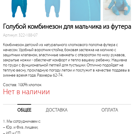
Голубой комбинезон для мальчика из футера
Артикул: 322-188-07
Комбинезон детский из натурального хлопкового полотна футера с
начесом. Удобный воротник-стойка, боковая застежка на молнию с
защитным клапаном, эластичные манжеты с отворотом по низу рукавов,
закрытые ножки - обеспечат комфорт и тепло вашему ребенку. Нашивка
по груди с фунциональной петлей для пустышки. Отлично подойдет на
теплую весну, прохладную погоду летом и послужит в качестве поддевы в
зимнее время года. Размеры 62-74.
Состав: 100% хлопок
Нет в наличии
ОБЩЕЕ
ДОСТАВКА
ОПЛАТА
1. Мы сотрудничаем с:
– Юр. и Физ. лицами;
– ИП и СП.