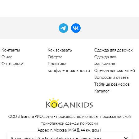
Контакты
Как заказать
Одежда для девочек
О нас
Оферта
Одежда для
Оптовикам
Политика
мальчиков
конфиденциальности
Одежда для малышей
Вопросы и ответы
Таблица размеров
Каталог
ООО «Планета РИО дети» -
производство и оптовая продажа детской
трикотажной одежды по России
Адрес: г. Москва, МКАД, 44 км, дом 1
×
Тел.:
+7 (495) 660-21-30
, e-mail:
love@kogankids.ru
Разрешите сайту kogankids.ru отправлять вам