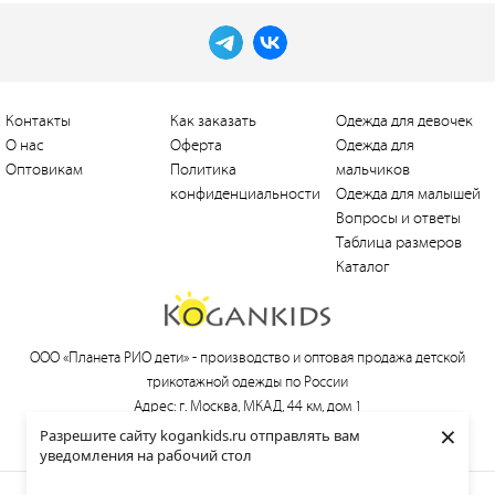
Контакты
Как заказать
Одежда для девочек
О нас
Оферта
Одежда для
Оптовикам
Политика
мальчиков
конфиденциальности
Одежда для малышей
Вопросы и ответы
Таблица размеров
Каталог
ООО «Планета РИО дети» -
производство и оптовая продажа детской
трикотажной одежды по России
Адрес: г. Москва, МКАД, 44 км, дом 1
×
Тел.:
+7 (495) 660-21-30
, e-mail:
love@kogankids.ru
Разрешите сайту kogankids.ru отправлять вам
уведомления на рабочий стол