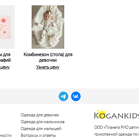
м для
Комбинезон (стопа) для
рафий
девочки
 цену
Узнать цену
Одежда для девочек
Одежда для мальчиков
ООО «Планета РИО дети»
Одежда для малышей
трикотажной одежды по 
ности
Вопросы и ответы