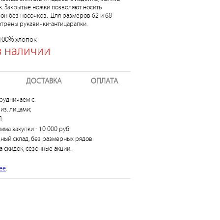
к. Закрытые ножки позволяют носить
он без носочков. Для размеров 62 и 68
трены рукавички-антицарапки.
 100% хлопок
в наличии
ДОСТАВКА
ОПЛАТА
рудничаем с:
из. лицами;
.
умма закупки - 10 000 руб.
дный склад, без размерных рядов.
а скидок, сезонные акции.
ее
.