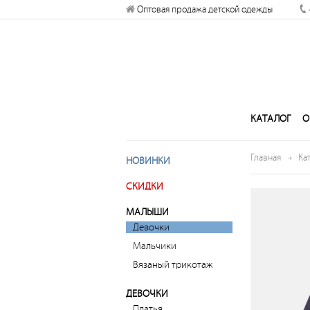
Оптовая продажа детской одежды
отправлять вам уведомления на
рабочий стол
Запретить
Раз
КАТАЛОГ
О
Главная
Ка
НОВИНКИ
СКИДКИ
МАЛЫШИ
Девочки
Мальчики
Вязаный трикотаж
ДЕВОЧКИ
Платья