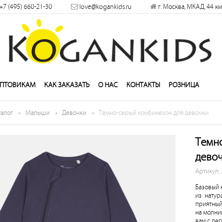
+7 (495) 660-21-30
love@kogankids.ru
г. Москва, МКАД, 44 км
решить
ПТОВИКАМ
КАК ЗАКАЗАТЬ
О НАС
КОНТАКТЫ
РОЗНИЦА
талог
Малыши
Девочки
Темно-серый комбинезон для девочки
Темн
дево
Артикул:
Базовый 
из натур
приятный
на молни
вам с лег