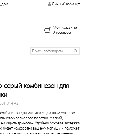
, дом 1
Личный кабинет
Моя корзина
0 товаров
о-серый комбинезон для
чки
 381-014-42
комбинезон для малыша с длинным рукавом
ального хлопкового полотна. Мягкий,
 на ощупь трикотаж. Удобная боковая застежка
ю будет комфортна вашему малышу и поможет
костью снимать и надевать изделие, менять