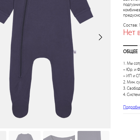
подгузни
комбинез
предусмо
Состав:
Нет 
ОБЩЕЕ
1. Мы сот
– Юр. и Ф
– ИП и СП
2. Мин. с
3. Свобо
4. Систем
Подробн