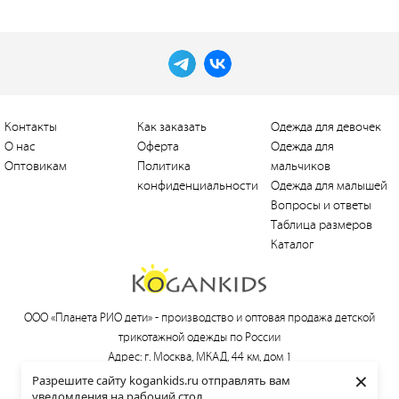
Контакты
Как заказать
Одежда для девочек
О нас
Оферта
Одежда для
Оптовикам
Политика
мальчиков
конфиденциальности
Одежда для малышей
Вопросы и ответы
Таблица размеров
Каталог
ООО «Планета РИО дети» -
производство и оптовая продажа детской
трикотажной одежды по России
Адрес: г. Москва, МКАД, 44 км, дом 1
×
Тел.:
+7 (495) 660-21-30
, e-mail:
love@kogankids.ru
Разрешите сайту kogankids.ru отправлять вам
уведомления на рабочий стол