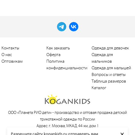
Контакты
Как заказать
Одежда для девочек
О нас
Оферта
Одежда для
Оптовикам
Политика
мальчиков
конфиденциальности
Одежда для малышей
Вопросы и ответы
Таблица размеров
Каталог
ООО «Планета РИО дети» -
производство и оптовая продажа детской
трикотажной одежды по России
Адрес: г. Москва, МКАД, 44 км, дом 1
×
Тел.:
+7 (495) 660-21-30
, e-mail:
love@kogankids.ru
Разрешите сайту kogankids.ru отправлять вам