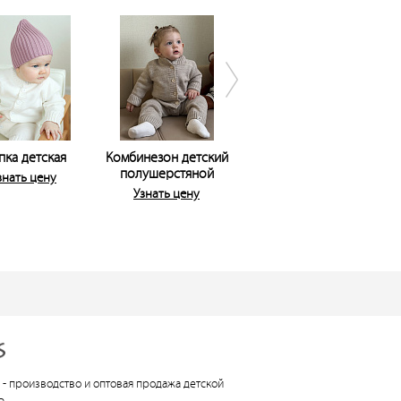
пка детская
Комбинезон детский
Комбинезон (гладкий)
полушерстяной
для мальчика
знать цену
Узнать цену
Узнать цену
 -
производство и оптовая продажа детской