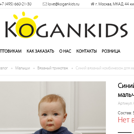
×
+7 (495) 660-21-30
love@kogankids.ru
г. Москва, МКАД, 44 км
решить
ПТОВИКАМ
КАК ЗАКАЗАТЬ
О НАС
КОНТАКТЫ
РОЗНИЦА
талог
Малыши
Вязаный трикотаж
Синий вязаный комбинезон для м
Сини
маль
Артикул:
Состав: 
Нет 