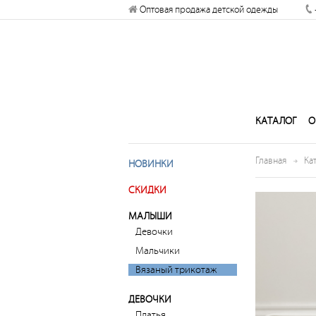
Оптовая продажа детской одежды
Разрешите сайту kogankids.ru
отправлять вам уведомления на
рабочий стол
Запретить
Раз
КАТАЛОГ
О
Главная
Ка
НОВИНКИ
СКИДКИ
МАЛЫШИ
Девочки
Мальчики
Вязаный трикотаж
ДЕВОЧКИ
Платья