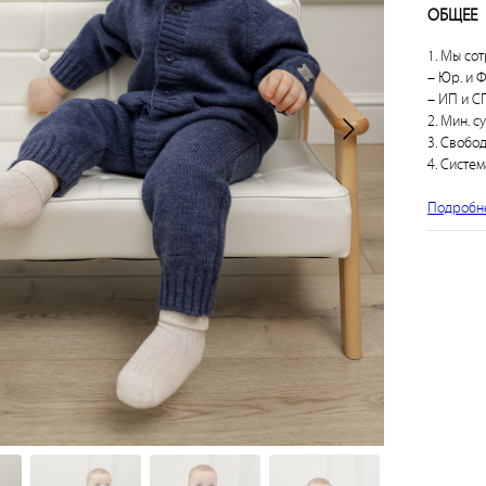
ОБЩЕЕ
1. Мы сот
– Юр. и Ф
– ИП и СП
2. Мин. с
3. Свобо
4. Систем
Подробн