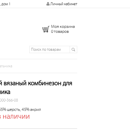
, дом 1
Личный кабинет
Моя корзина
0 товаров
альчика
й вязаный комбинезон для
чика
 000-366-08
55% шерсть, 45% акрил
в наличии