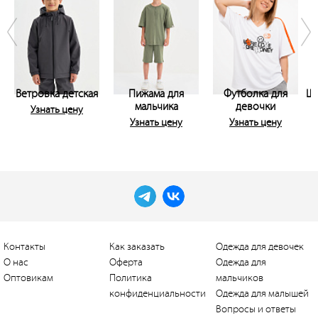
Ветровка детская
Пижама для
Футболка для
Шо
мальчика
девочки
Узнать цену
Узнать цену
Узнать цену
Контакты
Как заказать
Одежда для девочек
О нас
Оферта
Одежда для
Оптовикам
Политика
мальчиков
конфиденциальности
Одежда для малышей
Вопросы и ответы