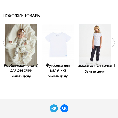
ПОХОЖИЕ ТОВАРЫ
Комбинезон (стопа)
Футболка для
Брюки для девочки
Бр
для девочки
мальчика
Узнать цену
Узнать цену
Узнать цену