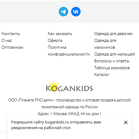
Контакты
Как заказать
Одежда для девочек
О нас
Оферта
Одежда для
Оптовикам
Политика
мальчиков
конфиденциальности
Одежда для малышей
Вопросы и ответы
Таблица размеров
Каталог
ООО «Планета РИО дети» -
производство и оптовая продажа детской
трикотажной одежды по России
Адрес: г. Москва, МКАД, 44 км, дом 1
×
Тел.:
+7 (495) 660-21-30
, e-mail:
love@kogankids.ru
Разрешите сайту kogankids.ru отправлять вам
уведомления на рабочий стол