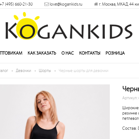
×
+7 (495) 660-21-30
love@kogankids.ru
г. Москва, МКАД, 44 км
решить
ПТОВИКАМ
КАК ЗАКАЗАТЬ
О НАС
КОНТАКТЫ
РОЗНИЦА
талог
Девочки
Шорты
Черные шорты для девочки
Черн
Артикул:
Широкие 
резинке 
петлевог
Состав: