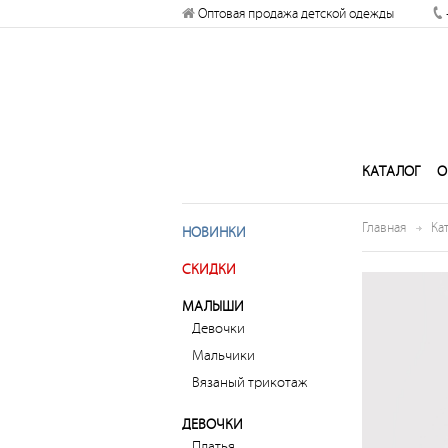
Разрешите сайту kogankids.ru
Оптовая продажа детской одежды
отправлять вам уведомления на
рабочий стол
Запретить
Раз
КАТАЛОГ
О
Главная
Ка
НОВИНКИ
СКИДКИ
МАЛЫШИ
Девочки
Мальчики
Вязаный трикотаж
ДЕВОЧКИ
Платья