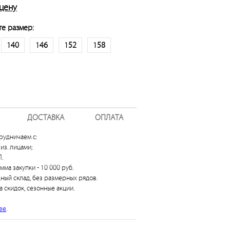
 цену
е размер:
140
146
152
158
ДОСТАВКА
ОПЛАТА
рудничаем с:
из. лицами;
.
умма закупки - 10 000 руб.
дный склад, без размерных рядов.
а скидок, сезонные акции.
ее
.