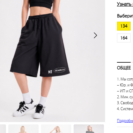
Узнать
Выберит
134
164
ОБЩЕЕ
1. Мы сот
– Юр. и Ф
– ИП и СП
2. Мин. с
3. Свобо
4. Систем
Подробн