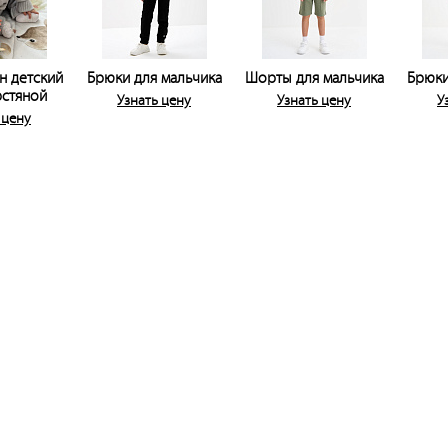
н детский
Брюки для мальчика
Шорты для мальчика
Брюки
стяной
Узнать цену
Узнать цену
У
 цену