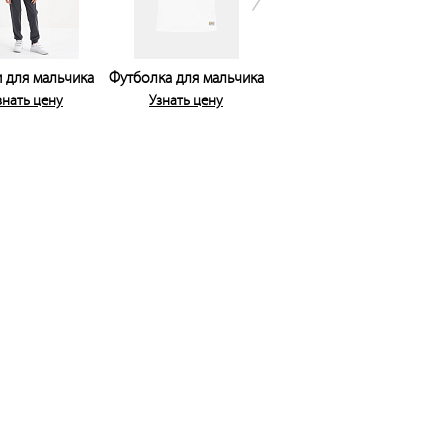
 для мальчика
Футболка для мальчика
Комбинезон с
Ш
наколенниками для
знать цену
Узнать цену
мальчика
Узнать цену