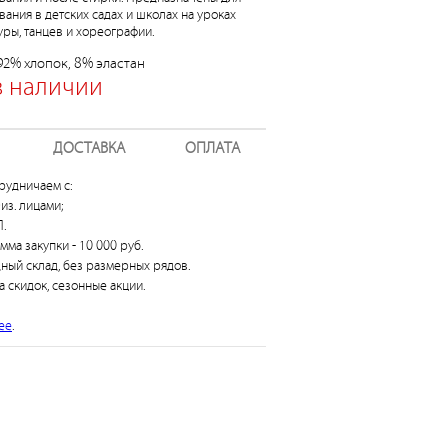
вания в детских садах и школах на уроках
уры, танцев и хореографии.
92% хлопок, 8% эластан
в наличии
ДОСТАВКА
ОПЛАТА
рудничаем с:
из. лицами;
.
умма закупки - 10 000 руб.
дный склад, без размерных рядов.
а скидок, сезонные акции.
ее
.