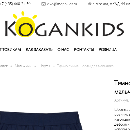
×
+7 (495) 660-21-30
love@kogankids.ru
г. Москва, МКАД, 44 км
решить
ПТОВИКАМ
КАК ЗАКАЗАТЬ
О НАС
КОНТАКТЫ
РОЗНИЦА
талог
Мальчики
Шорты
Темно-синие шорты для мальчика
Темн
маль
Артикул:
Шорты де
резинке 
изготовл
деформир
использо