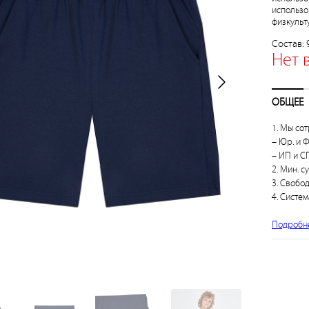
использо
физкульт
Состав: 
Нет 
ОБЩЕЕ
1. Мы сот
– Юр. и Ф
– ИП и СП
2. Мин. с
3. Свобо
4. Систем
Подробн