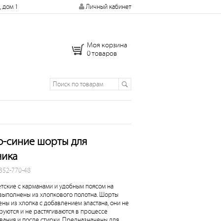
, дом 1
Личный кабинет
Моя корзина
0 товаров
о-синие шорты для
чика
 352-770-48
тские с карманами и удобным поясом на
выполнены из хлопкового полотна. Шорты
ены из хлопка с добавлением эластана, они не
уются и не растягиваются в процессе
вания и после стирки. Предназначены для