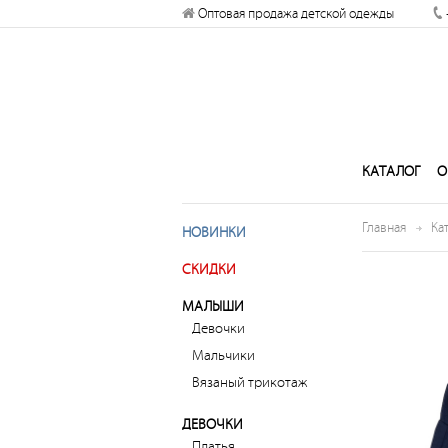
Оптовая продажа детской одежды
Разрешите сайту kogankids.ru
отправлять вам уведомления на
рабочий стол
Запретить
Раз
КАТАЛОГ
О
Главная
Ка
НОВИНКИ
СКИДКИ
МАЛЫШИ
Девочки
Мальчики
Вязаный трикотаж
ДЕВОЧКИ
Платья