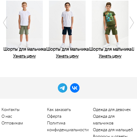
Шорты для мальчика
Шорты для мальчика
Шорты для мальчика
Шо
Узнать цену
Узнать цену
Узнать цену
Контакты
Как заказать
Одежда для девочек
О нас
Оферта
Одежда для
Оптовикам
Политика
мальчиков
конфиденциальности
Одежда для малышей
Вопросы и ответы