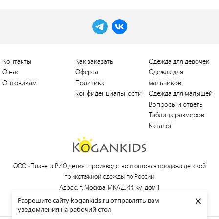
Контакты
Как заказать
Одежда для девочек
О нас
Оферта
Одежда для
Оптовикам
Политика
мальчиков
конфиденциальности
Одежда для малышей
Вопросы и ответы
Таблица размеров
Каталог
ООО «Планета РИО дети» -
производство и оптовая продажа детской
трикотажной одежды по России
Адрес: г. Москва, МКАД, 44 км, дом 1
×
Тел.:
+7 (495) 660-21-30
, e-mail:
love@kogankids.ru
Разрешите сайту kogankids.ru отправлять вам
уведомления на рабочий стол