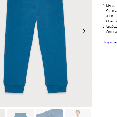
1. Мы сот
– Юр. и Ф
– ИП и СП
2. Мин. с
3. Свобо
4. Систем
Подробн