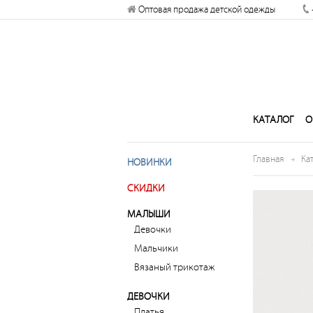
отправлять вам уведомления на
Оптовая продажа детской одежды
рабочий стол
Запретить
Раз
КАТАЛОГ
О
Главная
Ка
НОВИНКИ
СКИДКИ
МАЛЫШИ
Девочки
Мальчики
Вязаный трикотаж
ДЕВОЧКИ
Платья