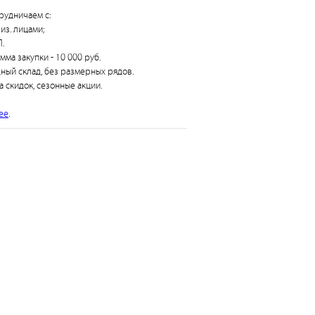
рудничаем с:
из. лицами;
.
умма закупки - 10 000 руб.
дный склад, без размерных рядов.
а скидок, сезонные акции.
ее
.