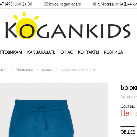
+7 (495) 660-21-30
love@kogankids.ru
г. Москва, МКАД, 44 км
решить
ПТОВИКАМ
КАК ЗАКАЗАТЬ
О НАС
КОНТАКТЫ
РОЗНИЦА
талог
Мальчики
Брюки
Брюки для мальчика
Брюки
Артикул:
Состав:
Нет 
ОБЩЕЕ