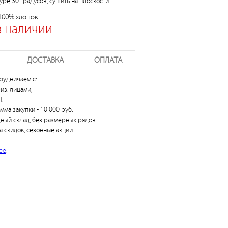
ре 30 градусов, сушить на плоскости.
 100% хлопок
в наличии
ДОСТАВКА
ОПЛАТА
рудничаем с:
из. лицами;
.
умма закупки - 10 000 руб.
дный склад, без размерных рядов.
а скидок, сезонные акции.
ее
.