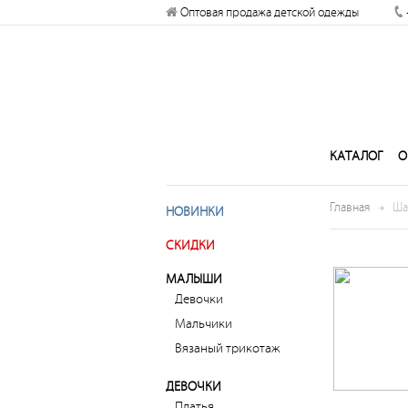
отправлять вам уведомления на
Оптовая продажа детской одежды
рабочий стол
Запретить
Раз
КАТАЛОГ
О
Главная
Ша
НОВИНКИ
СКИДКИ
МАЛЫШИ
Девочки
Мальчики
Вязаный трикотаж
ДЕВОЧКИ
Платья