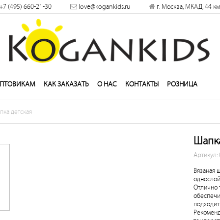
+7 (495) 660-21-30
love@kogankids.ru
г. Москва, МКАД, 44 км
решить
ПТОВИКАМ
КАК ЗАКАЗАТЬ
О НАС
КОНТАКТЫ
РОЗНИЦА
пка детская
Шапка
Артикул:
Вязаная 
однослой
Отлично т
обеспечи
подходит
Рекоменд