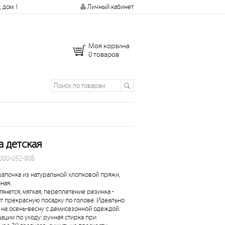
, дом 1
Личный кабинет
Моя корзина
0 товаров
 детская
 000-052-80Б
шапочка из натуральной хлопковой пряжи,
ная.
янется, мягкая, переплетение резинка -
т прекрасную посадку по голове. Идеально
 на осень-весну с демисезонной одеждой.
ации по уходу: ручная стирка при