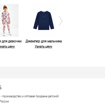
 для девочки
Джемпер для мальчика
Набор (футболка,
Д
шорты) для девочки
знать цену
Узнать цену
Узнать цену
 -
производство и оптовая продажа детской
России