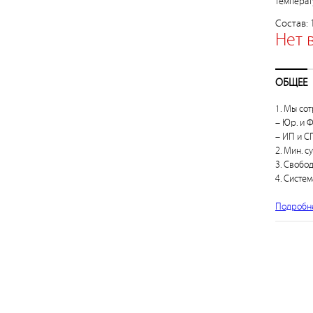
температу
Состав:
Нет 
ОБЩЕЕ
1. Мы сот
– Юр. и Ф
– ИП и СП
2. Мин. с
3. Свобо
4. Систем
Подробн