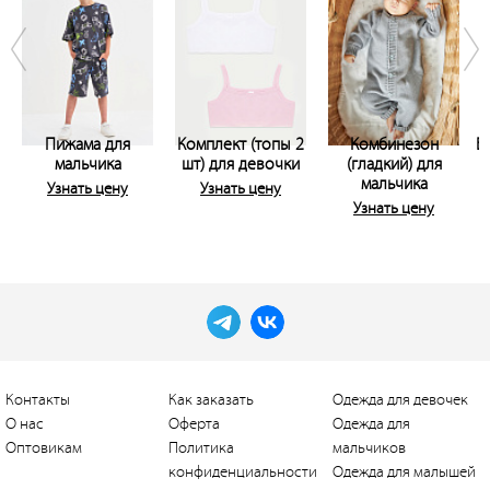
Пижама для
Комплект (топы 2
Комбинезон
Б
мальчика
шт) для девочки
(гладкий) для
мальчика
Узнать цену
Узнать цену
Узнать цену
Контакты
Как заказать
Одежда для девочек
О нас
Оферта
Одежда для
Оптовикам
Политика
мальчиков
конфиденциальности
Одежда для малышей