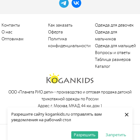
Контакты
Как заказать
Одежда для девочек
О нас
Оферта
Одежда для
Оптовикам
Политика
мальчиков
конфиденциальности
Одежда для малышей
Вопросы и ответы
Таблица размеров
Каталог
ООО «Планета РИО дети» -
производство и оптовая продажа детской
трикотажной одежды по России
Адрес: г. Москва, МКАД, 44 км, дом 1
×
Тел.:
+7 (495) 660-21-30
, e-mail:
love@kogankids.ru
Разрешите сайту kogankids.ru отправлять вам
уведомления на рабочий стол
© 2013—2026 KOGANKIDS
Разрешить
Запретить