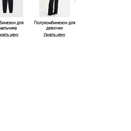
бинезон для
Полукомбинезон для
Жакет (пиджак) для
Ж
мальчика
девочки
мальчика
знать цену
Узнать цену
Узнать цену